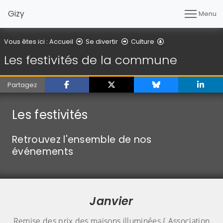
Gizy
Menu
Les festivités de
Vous êtes ici :
Accueil
Se divertir
Culture
Les festivités de la commune
Partagez
Les festivités
Retrouvez l'ensemble de nos
événements
Janvier
Remise des prix des maisons illuminées { Association