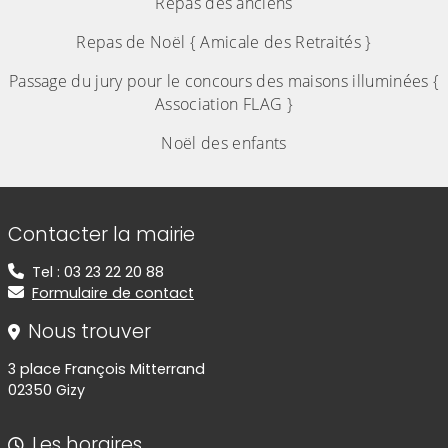
Repas des anciens
Repas de Noël { Amicale des Retraités }
Passage du jury pour le concours des maisons illuminées {
Association FLAG }
Noël des enfants
Informations de contact
Contacter la mairie
Tel : 03 23 22 20 88
Formulaire de contact
Nous trouver
3 place François Mitterrand
02350 Gizy
Les horaires