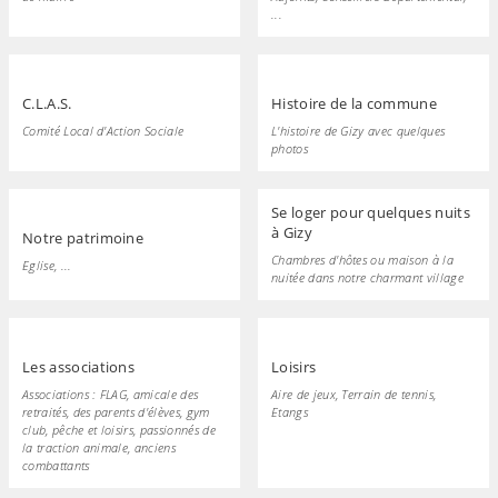
...
C.L.A.S.
Histoire de la commune
Comité Local d'Action Sociale
L'histoire de Gizy avec quelques
photos
Se loger pour quelques nuits
à Gizy
Notre patrimoine
Chambres d'hôtes ou maison à la
Eglise, ...
nuitée dans notre charmant village
Les associations
Loisirs
Associations : FLAG, amicale des
Aire de jeux, Terrain de tennis,
retraités, des parents d'élèves, gym
Etangs
club, pêche et loisirs, passionnés de
la traction animale, anciens
combattants