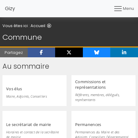
Gizy
Menu
Commune
Vous êtes ici :
Accueil
Commune
Partagez
Au sommaire
Commissions et
représentations
Vos élus
Référents, membres, délégués,
Maire, Adjoints, Conseillers
représentants
Le secrétariat de mairie
Permanences
Horaires et contact de la secrétaire
Permanences du Maire et des
de mairie
Adjoints, Conseillers Départemental,