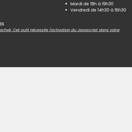
Mardi de 18h à 19h30
Vendredi de 14h30 à 16h30
es
es
ctivé. Cet outil nécessite l'activation du Javascript dans votre