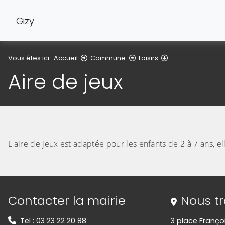
Gizy
Aire de jeux
Vous êtes ici :
Accueil
Commune
Loisirs
Aire de jeux
L'aire de jeux est adaptée pour les enfants de 2 à 7 ans, el
(Cliquez sur l'image pour l'agrandir)
(Cliquez sur l'image pour l'agrandir)
Informations de contact
Contacter la mairie
Nous t
Tel : 03 23 22 20 88
3 place Franço