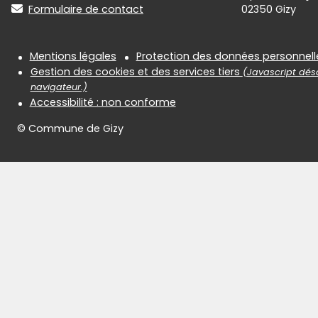
Formulaire de contact
02350 Gizy
Informations réglementair
Mentions légales
Protection des données personnell
Gestion des cookies et des services tiers
(Javascript désa
navigateur.)
Accessibilité : non conforme
© Commune de Gizy