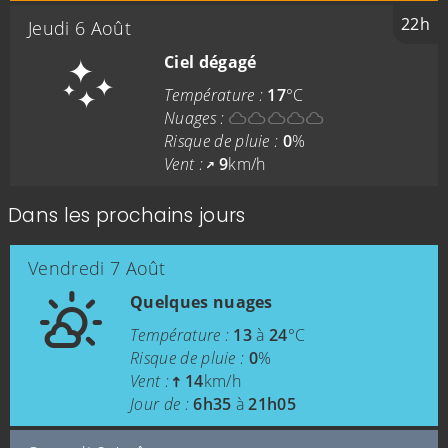
22h
Jeudi 6 Août
Ciel dégagé
Température :
17
°C
Nuages :
Risque de pluie :
0
%
Vent :
9
km/h
Dans les prochains jours
Vendredi 7 Août
Quelques nuages
Température :
13
à
24
°C
Risque de pluie :
0
%
Vent :
14
km/h
Jour de :
6h35
à
21h05