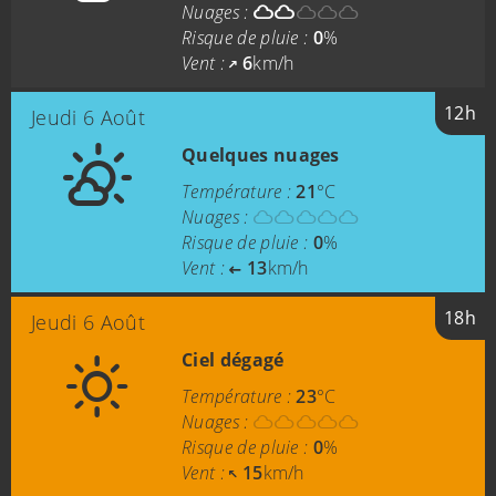
Nuages :
Risque de pluie :
0
%
Vent :
6
km/h
12h
Jeudi 6 Août
Quelques nuages
Température :
21
°C
Nuages :
Risque de pluie :
0
%
Vent :
13
km/h
18h
Jeudi 6 Août
Ciel dégagé
Température :
23
°C
Nuages :
Risque de pluie :
0
%
Vent :
15
km/h