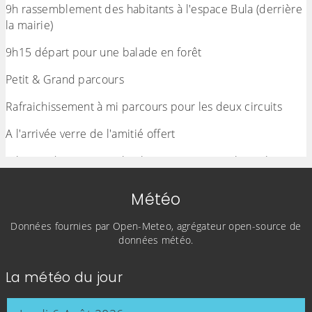
9h rassemblement des habitants à l'espace Bula (derrière
la mairie)
9h15 départ pour une balade en forêt
Petit & Grand parcours
Rafraichissement à mi parcours pour les deux circuits
A l'arrivée verre de l'amitié offert
A l'issue de cette marche, les personnes qui le souhaitent
pourront poursuivre la journée avec un pique nique
apporté par leurs soins.
Météo
Un barbecue, des tables et bancs seront à disposition.
Données fournies par Open-Meteo, agrégateur open-source de
données météo.
Apportez boules de pétanque, raquettes, ballons, cartes,
jeux,... pour partager un moment convivial l'après midi
La météo du jour