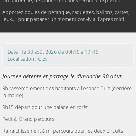
Un barbecue, des tables et bancs seront à disposition.
Apportez boules de pétanque, raquettes, ballons, cartes,
jeux,... pour partager un moment convivial l'après midi
(Cliquez sur l'image pour l'agrandir)
Date : le 30 août 2026 de 09h15 à 19h15
Localisation : Gizy
Journée détente et partage le dimanche 30 aôut
9h rassemblement des habitants à l'espace Bula (derrière
la mairie)
9h15 départ pour une balade en forêt
Petit & Grand parcours
Rafraichissement à mi parcours pour les deux circuits