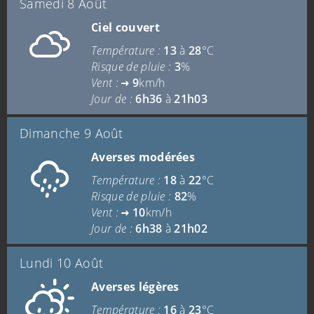
Samedi 8 Août
Ciel couvert
Température :
13
à
28
°C
Risque de pluie :
3
%
Vent :
9
km/h
Jour de :
6h36
à
21h03
Dimanche 9 Août
Averses modérées
Température :
18
à
22
°C
Risque de pluie :
82
%
Vent :
10
km/h
Jour de :
6h38
à
21h02
Lundi 10 Août
Averses légères
Température :
16
à
23
°C