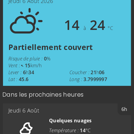
Jeudi 6 Août 2026
14
24
à
°C
Partiellement couvert
Risque de pluie :
0
%
Vent :
15
km/h
Lever :
6
h
34
Coucher :
21
h
06
Lat :
45.6
Long :
3.7999997
Dans les prochaines heures
6h
Jeudi 6 Août
Quelques nuages
Température :
14
°C